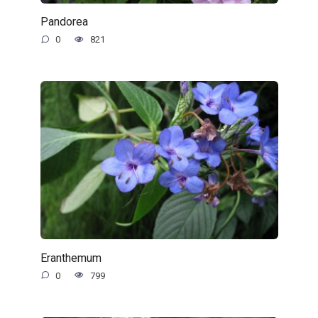
Pandorea
0
821
Eranthemum
0
799