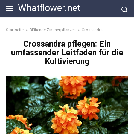
Skip
Whatflower.net
to
content
Startseite
»
Blühende Zimmerpflanzen
»
Crossandra
Crossandra pflegen: Ein
umfassender Leitfaden für die
Kultivierung