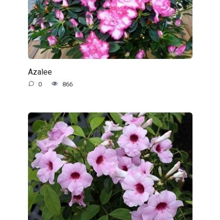
Azalee
0
866