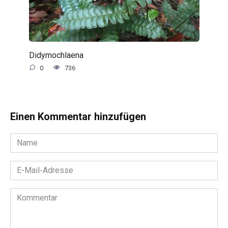
Didymochlaena
0
736
Einen Kommentar hinzufügen
Name
*
E-
Mail-
Adresse
Kommentar
*