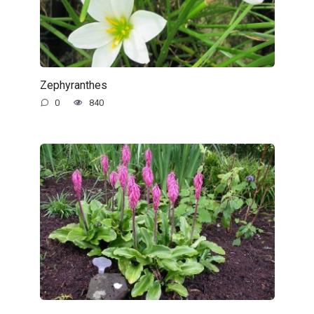
Zephyranthes
0
840