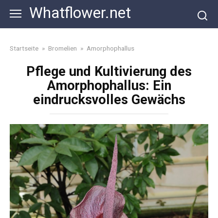
Skip
Whatflower.net
to
content
Startseite
»
Bromelien
»
Amorphophallus
Pflege und Kultivierung des
Amorphophallus: Ein
eindrucksvolles Gewächs