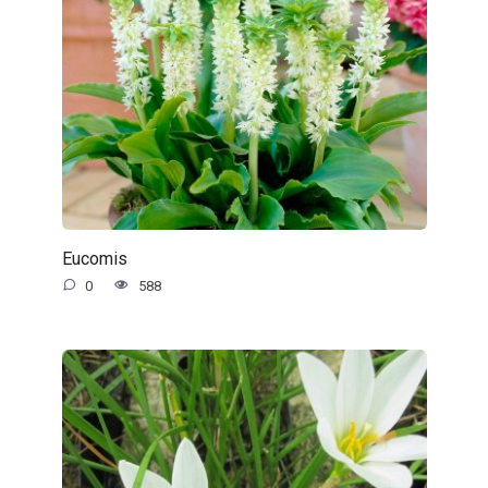
Eucomis
0
588