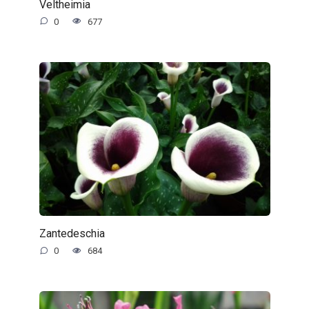
Veltheimia
0
677
Zantedeschia
0
684