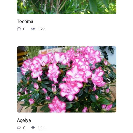
Tecoma
0
1.2k.
Açelya
0
1.1k.