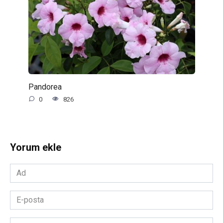
Pandorea
0
826
Yorum ekle
Ad
*
E-
posta
*
Yorum