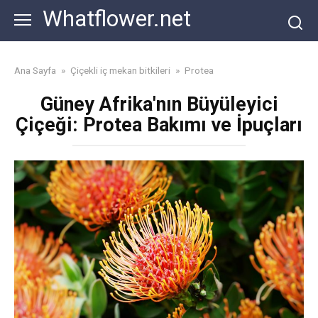
Skip
Whatflower.net
to
content
Ana Sayfa
»
Çiçekli iç mekan bitkileri
»
Protea
Güney Afrika'nın Büyüleyici
Çiçeği: Protea Bakımı ve İpuçları