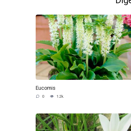
Diğe
Eucomis
0
1.2k.