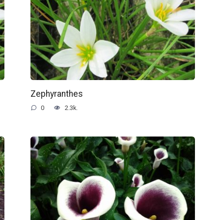
Zephyranthes
0
2.3k.