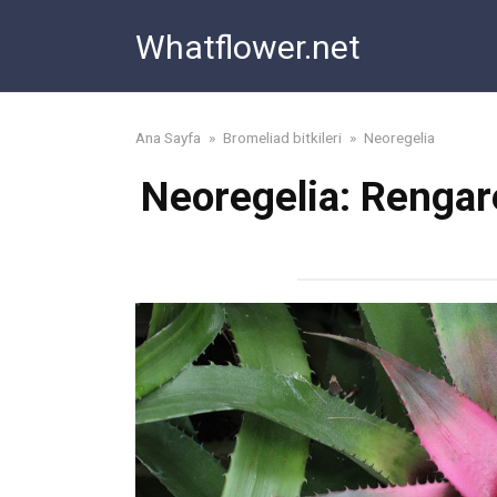
Skip
Whatflower.net
to
content
Ana Sayfa
»
Bromeliad bitkileri
»
Neoregelia
Neoregelia: Rengare