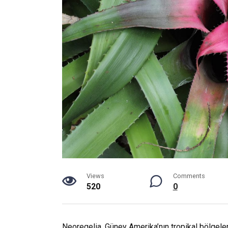
Views
Comments
520
0
Neoregelia, Güney Amerika’nın tropikal bölgeler