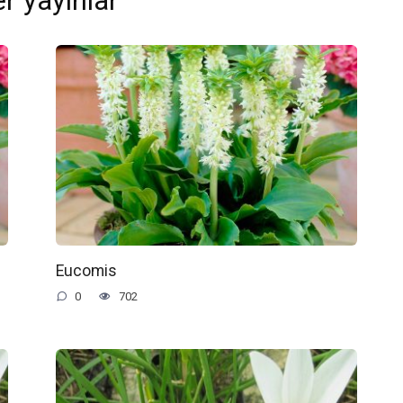
r yayınlar
Eucomis
0
702