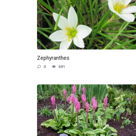
Zephyranthes
0
691