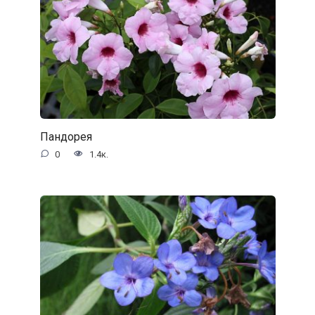
Пандорея
0
1.4к.