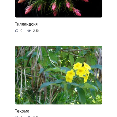
Тилландсия
0
2.5к.
Текома