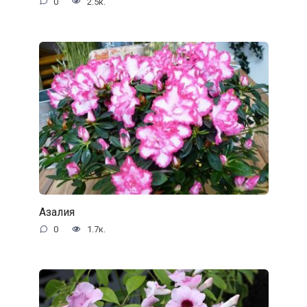
0
2.5к.
Азалия
0
1.7к.