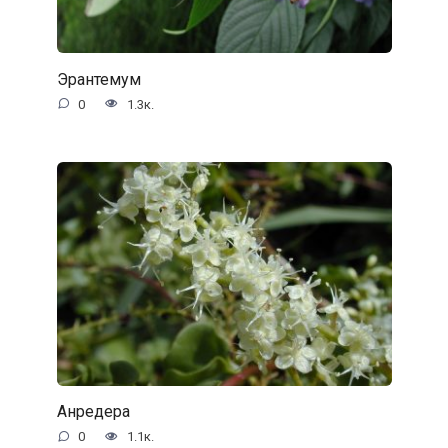
Эрантемум
0
1.3к.
Анредера
0
1.1к.