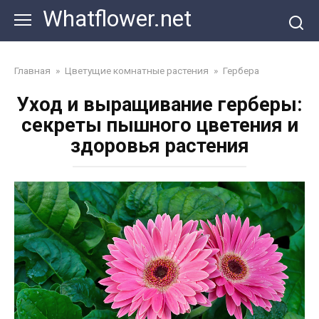
Перейти
Whatflower.net
к
контенту
Главная
»
Цветущие комнатные растения
»
Гербера
Уход и выращивание герберы:
секреты пышного цветения и
здоровья растения