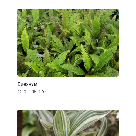
Блехнум
0
1.9к.