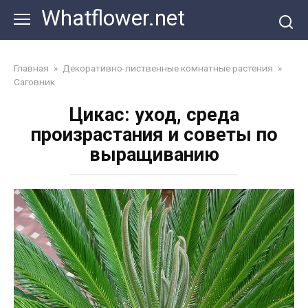
Перейти
Whatflower.net
к
контенту
Главная
»
Декоративно-лиственные комнатные растения
»
Саговник
Цикас: уход, среда
произрастания и советы по
выращиванию