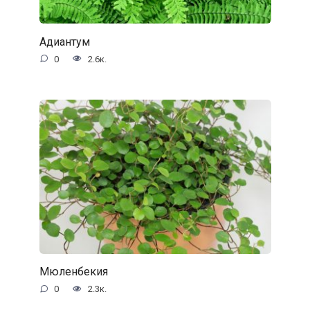
Адиантум
0
2.6к.
Мюленбекия
0
2.3к.