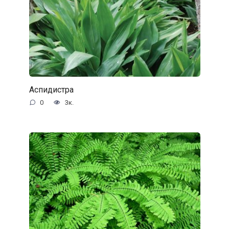
Аспидистра
0
3к.