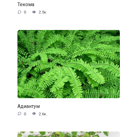
Текома
0
2.5к.
Адиантум
0
2.6к.