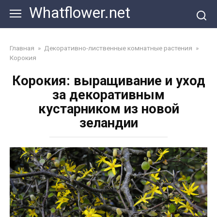
Перейти
Whatflower.net
к
контенту
Главная
»
Декоративно-лиственные комнатные растения
»
Корокия
Корокия: выращивание и уход
за декоративным
кустарником из новой
зеландии