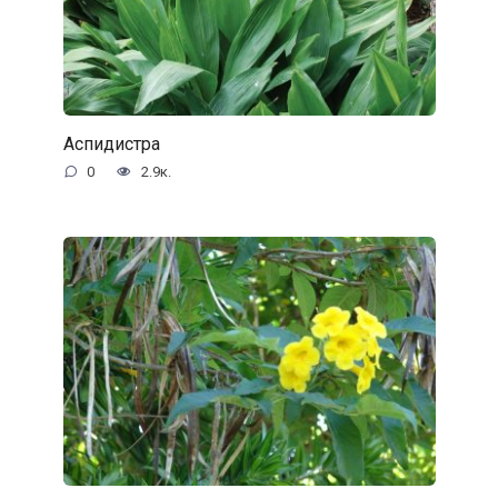
Аспидистра
0
2.9к.