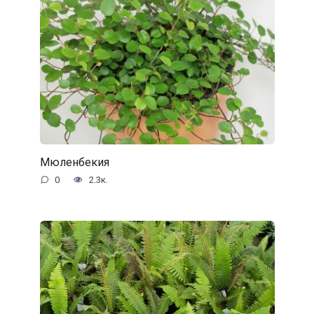
Мюленбекия
0
2.3к.