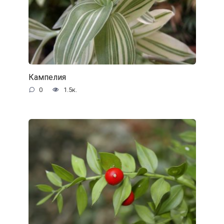
Кампелия
0
1.5к.