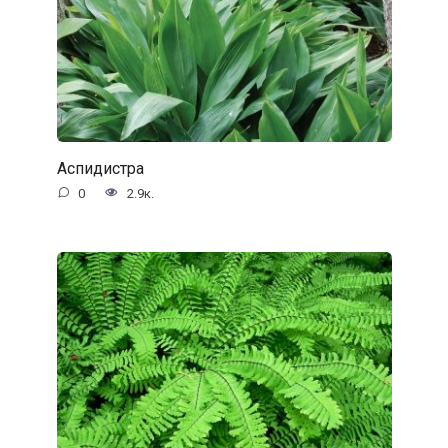
Аспидистра
0
2.9к.