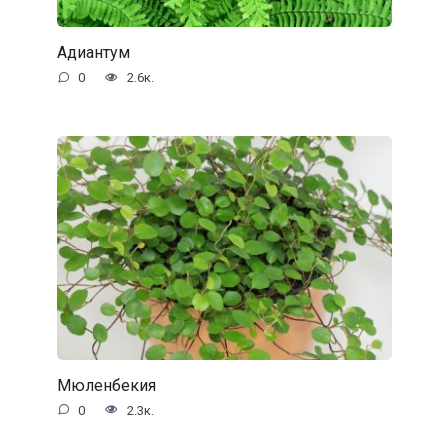
Адиантум
0
2.6к.
Мюленбекия
0
2.3к.