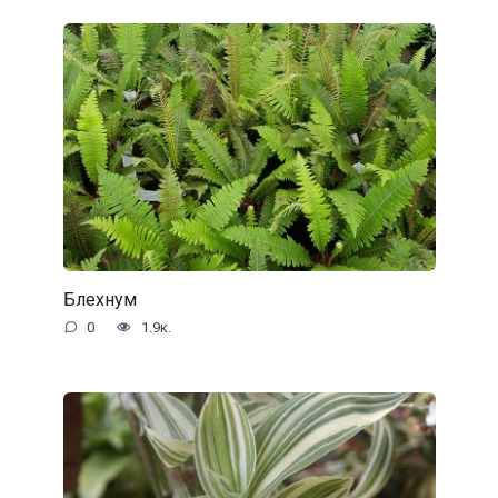
Блехнум
0
1.9к.