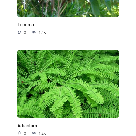
Tecoma
0
1.4k.
Adiantum
0
1.2k.