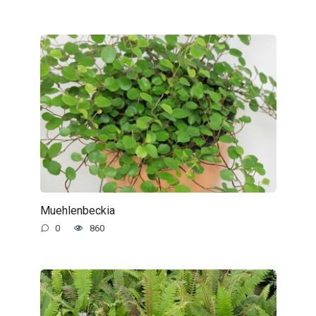
Muehlenbeckia
0
860