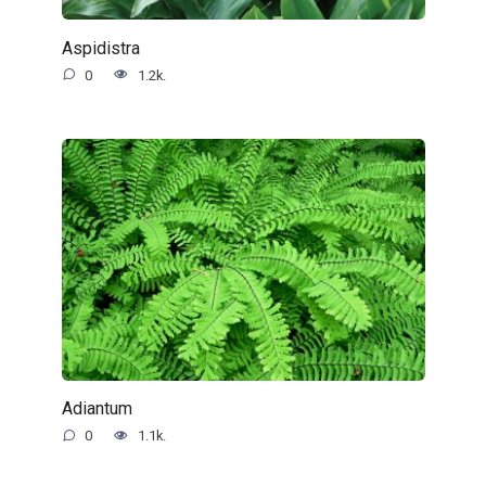
Aspidistra
0
1.2k.
Adiantum
0
1.1k.