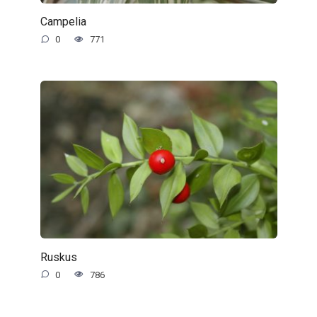
Campelia
0
771
Ruskus
0
786