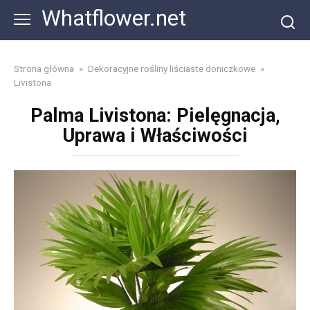
Skip
Whatflower.net
to
content
Strona główna
»
Dekoracyjne rośliny liściaste doniczkowe
»
Livistona
Palma Livistona: Pielęgnacja,
Uprawa i Właściwości