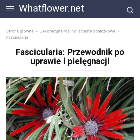
Skip
Whatflower.net
to
content
Strona główna
»
Dekoracyjne rośliny liściaste doniczkowe
»
Fascicularia
Fascicularia: Przewodnik po
uprawie i pielęgnacji