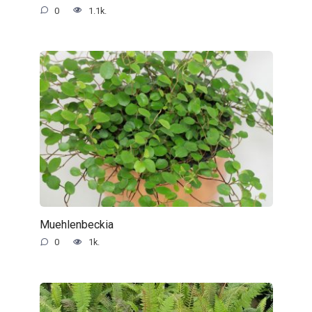
0
1.1k.
Muehlenbeckia
0
1k.