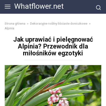
Skip
Whatflower.net
to
content
Strona główna
»
Dekoracyjne rośliny liściaste doniczkowe
»
Alpinia
Jak uprawiać i pielęgnować
Alpinia? Przewodnik dla
miłośników egzotyki