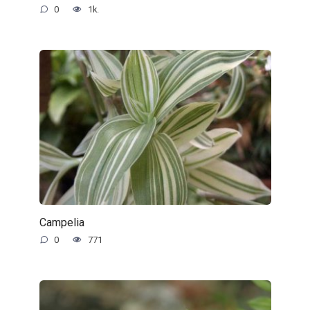
0
1k.
Campelia
0
771