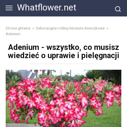
Skip
Whatflower.net
to
content
Strona główna
»
Dekoracyjne rośliny liściaste doniczkowe
»
Adenium
Adenium - wszystko, co musisz
wiedzieć o uprawie i pielęgnacji