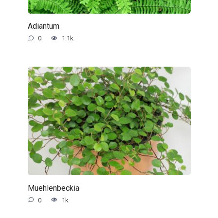
Adiantum
0
1.1k.
Muehlenbeckia
0
1k.