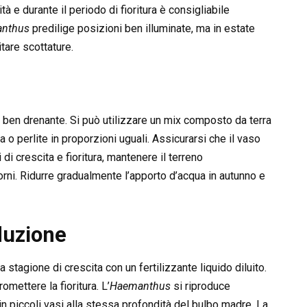
à e durante il periodo di fioritura è consigliabile
nthus
predilige posizioni ben illuminate, ma in estate
tare scottature.
e ben drenante. Si può utilizzare un mix composto da terra
o perlite in proporzioni uguali. Assicurarsi che il vaso
 di crescita e fioritura, mantenere il terreno
ni. Ridurre gradualmente l’apporto d’acqua in autunno e
duzione
 stagione di crescita con un fertilizzante liquido diluito.
omettere la fioritura. L’
Haemanthus
si riproduce
in piccoli vasi alla stessa profondità del bulbo madre. La