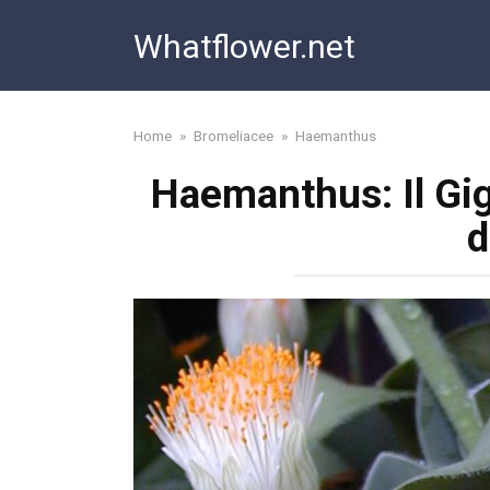
Skip
Whatflower.net
to
content
Home
»
Bromeliacee
»
Haemanthus
Haemanthus: Il Gigl
d