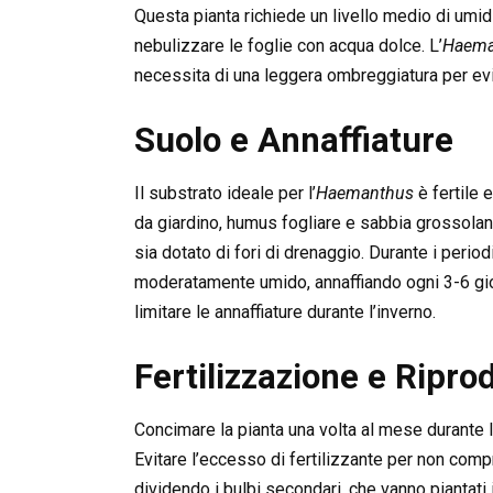
Questa pianta richiede un livello medio di umidit
nebulizzare le foglie con acqua dolce. L’
Haema
necessita di una leggera ombreggiatura per evi
Suolo e Annaffiature
Il substrato ideale per l’
Haemanthus
è fertile 
da giardino, humus fogliare e sabbia grossolana 
sia dotato di fori di drenaggio. Durante i periodi
moderatamente umido, annaffiando ogni 3-6 gior
limitare le annaffiature durante l’inverno.
Fertilizzazione e Ripro
Concimare la pianta una volta al mese durante la
Evitare l’eccesso di fertilizzante per non compr
dividendo i bulbi secondari, che vanno piantati 