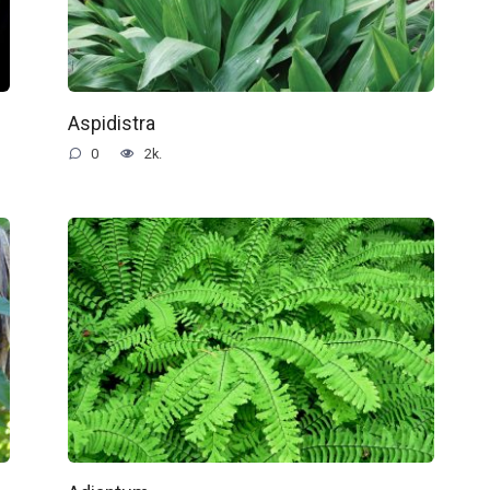
Aspidistra
0
2k.