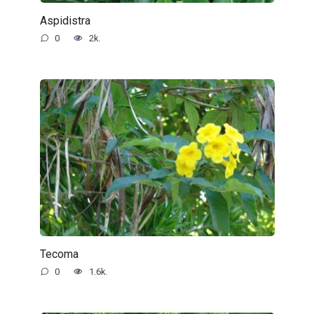
Aspidistra
0
2k.
Tecoma
0
1.6k.