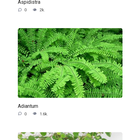
Aspidistra
0
2k.
Adiantum
0
1.6k.