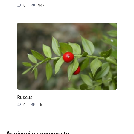
0
947
Ruscus
0
1k.
Aggiungi un commento