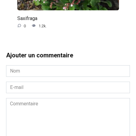
Saxifraga
0
1.2k.
Ajouter un commentaire
Nom
*
E-
mail
*
Commentaire