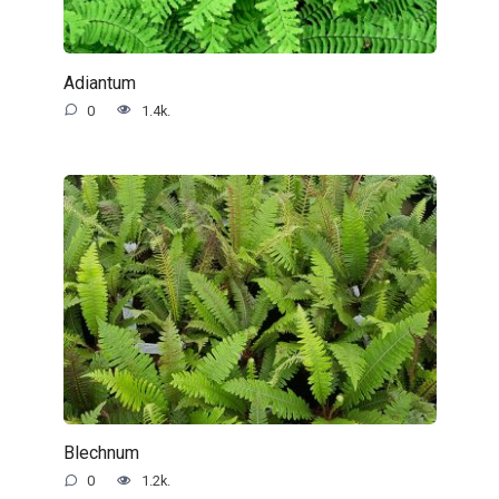
Adiantum
0
1.4k.
Blechnum
0
1.2k.