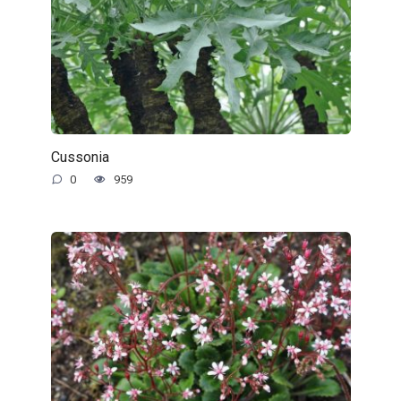
Cussonia
0
959