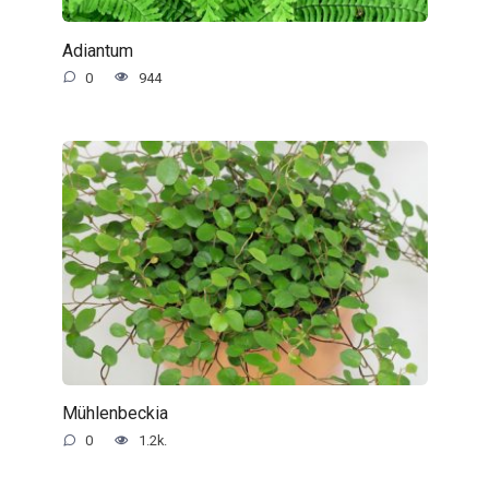
Adiantum
0
944
Mühlenbeckia
0
1.2k.