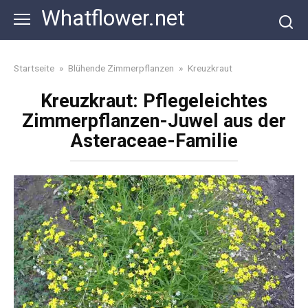
Skip
Whatflower.net
to
content
Startseite
»
Blühende Zimmerpflanzen
»
Kreuzkraut
Kreuzkraut: Pflegeleichtes
Zimmerpflanzen-Juwel aus der
Asteraceae-Familie