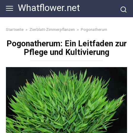
Skip
Whatflower.net
to
content
Startseite
»
Zierblatt-Zimmerpflanzen
»
Pogonatherum
Pogonatherum: Ein Leitfaden zur
Pflege und Kultivierung