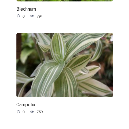
Blechnum
0
794
Campelia
0
759