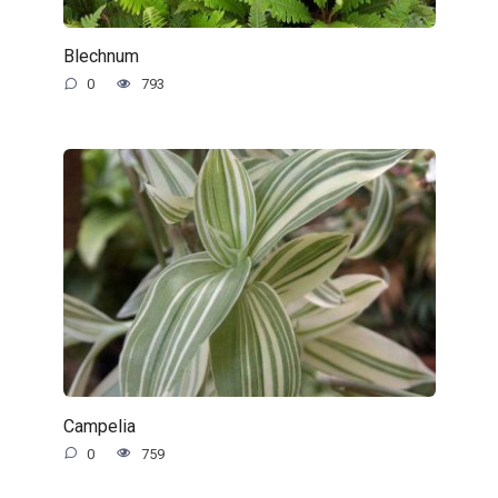
Blechnum
0
793
Campelia
0
759