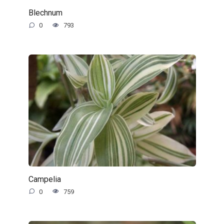
Blechnum
0
793
Campelia
0
759