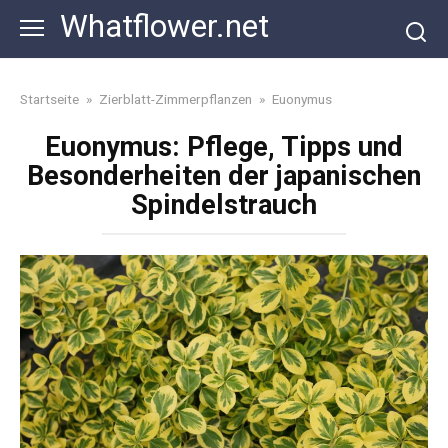
Skip
Whatflower.net
to
content
Startseite
»
Zierblatt-Zimmerpflanzen
»
Euonymus
Euonymus: Pflege, Tipps und
Besonderheiten der japanischen
Spindelstrauch