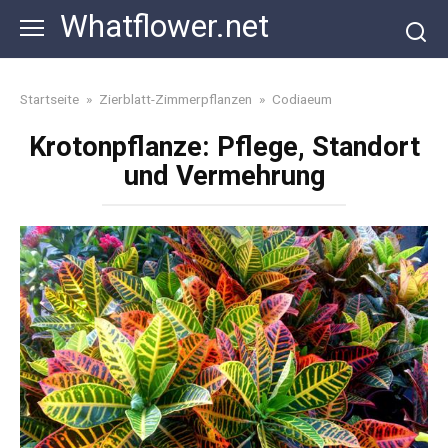
Skip
Whatflower.net
to
content
Startseite
»
Zierblatt-Zimmerpflanzen
»
Codiaeum
Krotonpflanze: Pflege, Standort
und Vermehrung