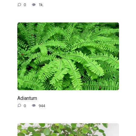
0
1k.
Adiantum
0
944